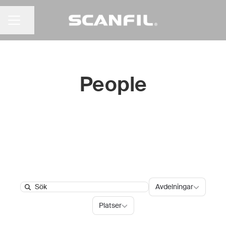
Dela sidan
KARRIÄRMENY
People
Avdelningar
Avdelningar
Search
Platser
Platser